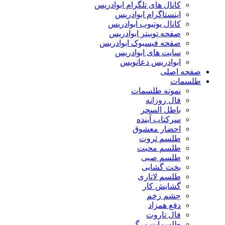
کانال های تلگرام ابوادریس
اینستاگرام ابوادریس
کانال یوتیوب ابوادریس
صفحه توییتر ابوادریس
صفحه فیسبوک ابوادریس
سایت های ابوادریس
ابوادریس دعانویس
صفحه اصلی
طلسمات
نمونه طلسمات
فال روزانه
باطل السحر
سرکتاب آینده
احضار معشوق
طلسم ثروت
طلسم محبت
طلسم صبی
بخت گشایی
طلسم لاتاری
گشایش کار
چشم زخم
دفع همزاد
فال تاروت
طلسمات مرگ