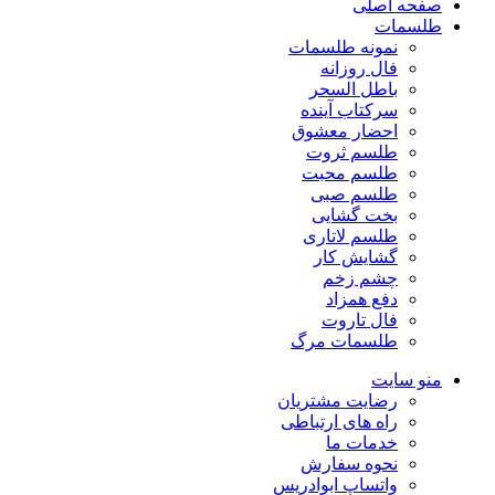
صفحه اصلی
طلسمات
نمونه طلسمات
فال روزانه
باطل السحر
سرکتاب آینده
احضار معشوق
طلسم ثروت
طلسم محبت
طلسم صبی
بخت گشایی
طلسم لاتاری
گشایش کار
چشم زخم
دفع همزاد
فال تاروت
طلسمات مرگ
منو سایت
رضایت مشتریان
راه های ارتباطی
خدمات ما
نحوه سفارش
واتساپ ابوادریس