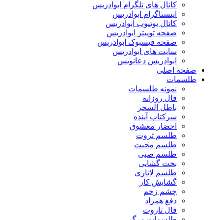
کانال های تلگرام ابوادریس
اینستاگرام ابوادریس
کانال یوتیوب ابوادریس
صفحه توییتر ابوادریس
صفحه فیسبوک ابوادریس
سایت های ابوادریس
ابوادریس دعانویس
صفحه اصلی
طلسمات
نمونه طلسمات
فال روزانه
باطل السحر
سرکتاب آینده
احضار معشوق
طلسم ثروت
طلسم محبت
طلسم صبی
بخت گشایی
طلسم لاتاری
گشایش کار
چشم زخم
دفع همزاد
فال تاروت
طلسمات مرگ