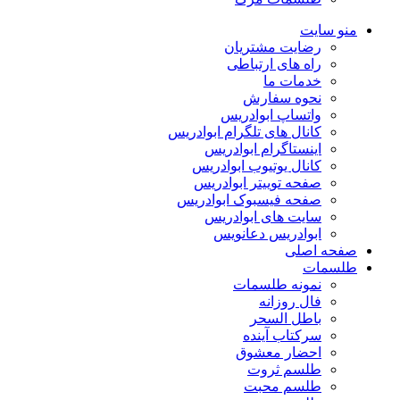
منو سایت
رضایت مشتریان
راه های ارتباطی
خدمات ما
نحوه سفارش
واتساپ ابوادریس
کانال های تلگرام ابوادریس
اینستاگرام ابوادریس
کانال یوتیوب ابوادریس
صفحه توییتر ابوادریس
صفحه فیسبوک ابوادریس
سایت های ابوادریس
ابوادریس دعانویس
صفحه اصلی
طلسمات
نمونه طلسمات
فال روزانه
باطل السحر
سرکتاب آینده
احضار معشوق
طلسم ثروت
طلسم محبت