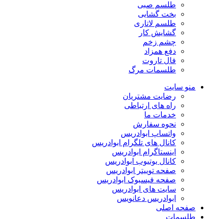
طلسم صبی
بخت گشایی
طلسم لاتاری
گشایش کار
چشم زخم
دفع همزاد
فال تاروت
طلسمات مرگ
منو سایت
رضایت مشتریان
راه های ارتباطی
خدمات ما
نحوه سفارش
واتساپ ابوادریس
کانال های تلگرام ابوادریس
اینستاگرام ابوادریس
کانال یوتیوب ابوادریس
صفحه توییتر ابوادریس
صفحه فیسبوک ابوادریس
سایت های ابوادریس
ابوادریس دعانویس
صفحه اصلی
طلسمات