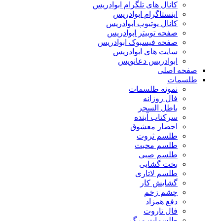
کانال های تلگرام ابوادریس
اینستاگرام ابوادریس
کانال یوتیوب ابوادریس
صفحه توییتر ابوادریس
صفحه فیسبوک ابوادریس
سایت های ابوادریس
ابوادریس دعانویس
صفحه اصلی
طلسمات
نمونه طلسمات
فال روزانه
باطل السحر
سرکتاب آینده
احضار معشوق
طلسم ثروت
طلسم محبت
طلسم صبی
بخت گشایی
طلسم لاتاری
گشایش کار
چشم زخم
دفع همزاد
فال تاروت
طلسمات مرگ