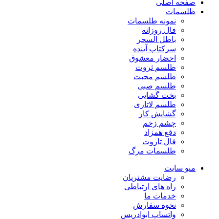
صفحه اصلی
طلسمات
نمونه طلسمات
فال روزانه
باطل السحر
سرکتاب آینده
احضار معشوق
طلسم ثروت
طلسم محبت
طلسم صبی
بخت گشایی
طلسم لاتاری
گشایش کار
چشم زخم
دفع همزاد
فال تاروت
طلسمات مرگ
منو سایت
رضایت مشتریان
راه های ارتباطی
خدمات ما
نحوه سفارش
واتساپ ابوادریس