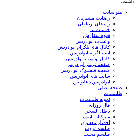
داشت.
منو سایت
رضایت مشتریان
راه های ارتباطی
خدمات ما
نحوه سفارش
واتساپ ابوادریس
کانال های تلگرام ابوادریس
اینستاگرام ابوادریس
کانال یوتیوب ابوادریس
صفحه توییتر ابوادریس
صفحه فیسبوک ابوادریس
سایت های ابوادریس
ابوادریس دعانویس
صفحه اصلی
طلسمات
نمونه طلسمات
فال روزانه
باطل السحر
سرکتاب آینده
احضار معشوق
طلسم ثروت
طلسم محبت