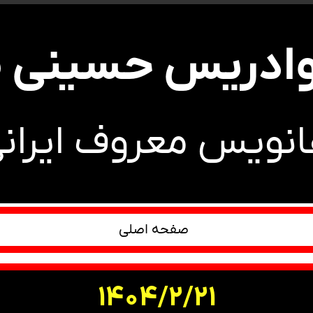
وادریس حسینی ط
انویس معروف ایران
صفحه اصلی
1404/2/21