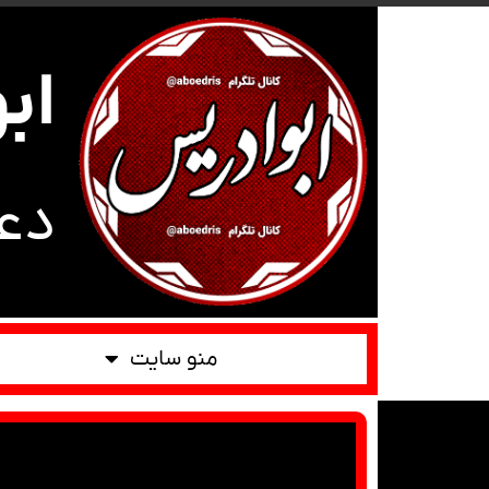
اب
دع
منو سایت